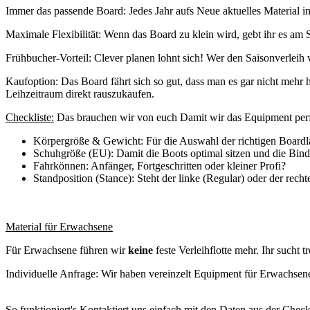
Immer das passende Board: Jedes Jahr aufs Neue aktuelles Material 
Maximale Flexibilität: Wenn das Board zu klein wird, gebt ihr es am
Frühbucher-Vorteil: Clever planen lohnt sich! Wer den Saisonverleih 
Kaufoption: Das Board fährt sich so gut, dass man es gar nicht mehr
Leihzeitraum direkt rauszukaufen.
Checkliste:
Das brauchen wir von euch Damit wir das Equipment perfe
Körpergröße & Gewicht: Für die Auswahl der richtigen Boardlä
Schuhgröße (EU): Damit die Boots optimal sitzen und die Bind
Fahrkönnen: Anfänger, Fortgeschritten oder kleiner Profi?
Standposition (Stance): Steht der linke (Regular) oder der rech
Material für Erwachsene
Für Erwachsene führen wir
keine
feste Verleihflotte mehr. Ihr sucht
Individuelle Anfrage: Wir haben vereinzelt Equipment für Erwachsene 
So funktioniert's Kontaktiert uns einfach mit den Daten aus der Check