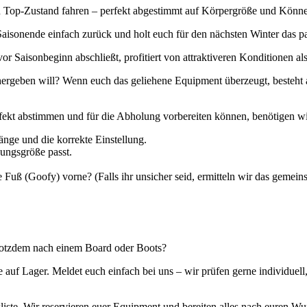
in Top-Zustand fahren – perfekt abgestimmt auf Körpergröße und Könn
 Saisonende einfach zurück und holt euch für den nächsten Winter das 
vor Saisonbeginn abschließt, profitiert von attraktiveren Konditionen 
 hergeben will? Wenn euch das geliehene Equipment überzeugt, besteht 
kt abstimmen und für die Abholung vorbereiten können, benötigen wir
nge und die korrekte Einstellung.
ungsgröße passt.
te Fuß (Goofy) vorne? (Falls ihr unsicher seid, ermitteln wir das gemein
 trotzdem nach einem Board oder Boots?
auf Lager. Meldet euch einfach bei uns – wir prüfen gerne individuell
liste. Wir reservieren euer Equipment und bereiten alles nach euren Wun