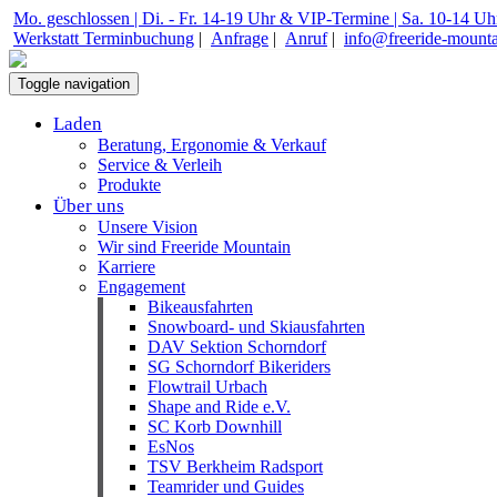
Mo. geschlossen | Di. - Fr. 14-19 Uhr & VIP-Termine | Sa. 10-14 Uh
Werkstatt Terminbuchung
|
Anfrage
|
Anruf
|
info@freeride-mount
Toggle navigation
Laden
Beratung, Ergonomie & Verkauf
Service & Verleih
Produkte
Über uns
Unsere Vision
Wir sind Freeride Mountain
Karriere
Engagement
Bikeausfahrten
Snowboard- und Skiausfahrten
DAV Sektion Schorndorf
SG Schorndorf Bikeriders
Flowtrail Urbach
Shape and Ride e.V.
SC Korb Downhill
EsNos
TSV Berkheim Radsport
Teamrider und Guides