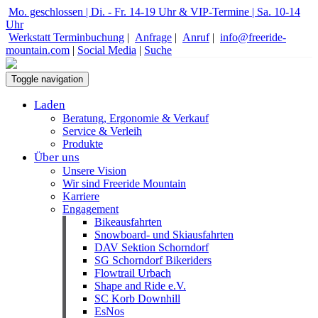
Mo. geschlossen | Di. - Fr. 14-19 Uhr & VIP-Termine | Sa. 10-14
Uhr
Werkstatt Terminbuchung
|
Anfrage
|
Anruf
|
info@freeride-
mountain.com
|
Social Media
|
Suche
Toggle navigation
Laden
Beratung, Ergonomie & Verkauf
Service & Verleih
Produkte
Über uns
Unsere Vision
Wir sind Freeride Mountain
Karriere
Engagement
Bikeausfahrten
Snowboard- und Skiausfahrten
DAV Sektion Schorndorf
SG Schorndorf Bikeriders
Flowtrail Urbach
Shape and Ride e.V.
SC Korb Downhill
EsNos