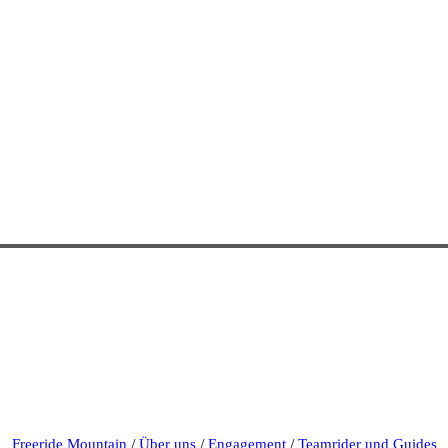
Freeride Mountain
/
Über uns
/
Engagement
/
Teamrider und Guides