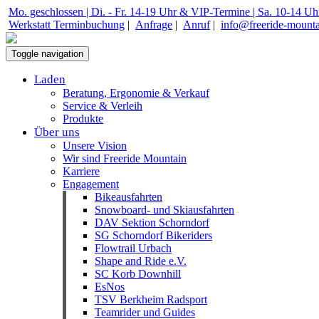
Mo. geschlossen | Di. - Fr. 14-19 Uhr & VIP-Termine | Sa. 10-14 Uh
Werkstatt Terminbuchung
|
Anfrage
|
Anruf
|
info@freeride-mount
Toggle navigation
Laden
Beratung, Ergonomie & Verkauf
Service & Verleih
Produkte
Über uns
Unsere Vision
Wir sind Freeride Mountain
Karriere
Engagement
Bikeausfahrten
Snowboard- und Skiausfahrten
DAV Sektion Schorndorf
SG Schorndorf Bikeriders
Flowtrail Urbach
Shape and Ride e.V.
SC Korb Downhill
EsNos
TSV Berkheim Radsport
Teamrider und Guides