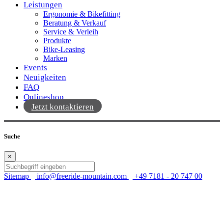
Leistungen
Ergonomie & Bikefitting
Beratung & Verkauf
Service & Verleih
Produkte
Bike-Leasing
Marken
Events
Neuigkeiten
FAQ
Onlineshop
Jetzt kontaktieren
Suche
×
Sitemap
info@freeride-mountain.com
+49 7181 - 20 747 00