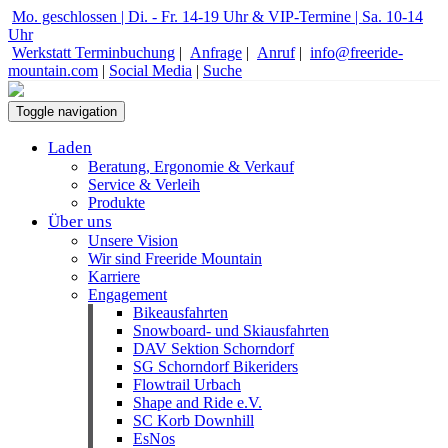
Mo. geschlossen | Di. - Fr. 14-19 Uhr & VIP-Termine | Sa. 10-14
Uhr
Werkstatt Terminbuchung
|
Anfrage
|
Anruf
|
info@freeride-
mountain.com
|
Social Media
|
Suche
Toggle navigation
Laden
Beratung, Ergonomie & Verkauf
Service & Verleih
Produkte
Über uns
Unsere Vision
Wir sind Freeride Mountain
Karriere
Engagement
Bikeausfahrten
Snowboard- und Skiausfahrten
DAV Sektion Schorndorf
SG Schorndorf Bikeriders
Flowtrail Urbach
Shape and Ride e.V.
SC Korb Downhill
EsNos