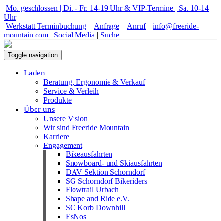
Mo. geschlossen | Di. - Fr. 14-19 Uhr & VIP-Termine | Sa. 10-14
Uhr
Werkstatt Terminbuchung
|
Anfrage
|
Anruf
|
info@freeride-
mountain.com
|
Social Media
|
Suche
Toggle navigation
Laden
Beratung, Ergonomie & Verkauf
Service & Verleih
Produkte
Über uns
Unsere Vision
Wir sind Freeride Mountain
Karriere
Engagement
Bikeausfahrten
Snowboard- und Skiausfahrten
DAV Sektion Schorndorf
SG Schorndorf Bikeriders
Flowtrail Urbach
Shape and Ride e.V.
SC Korb Downhill
EsNos