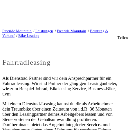
Freeride Mountain
/
Leistungen
/
Freeride Mountain
/
Beratung &
Verkauf
/
Bike-Leasing
Teilen
Fahrradleasing
Als Dienstrad-Partner sind wir dein Ansprechpartner für ein
Fahrradleasing. Wir sind Partner der gängigen Leasinganbieter,
wie zum Beispiel Jobrad, Bikeleasing Service, Business-Bike,
uvm.
Mit einem Dienstrad-Leasing kannst du dir als Arbeitnehmer
dein Traumbike über einen Zeitraum von i.d.R. 36 Monaten
über den Leasingpartner deines Arbeitgebers leasen und von
Steuervorteilen der Gehaltsumwandlung profitieren.
Darüberhinaus bietet das Angebot integrierter Service- und
Versicherungspaketen einen Mehrwert für sorgloses Fahren.