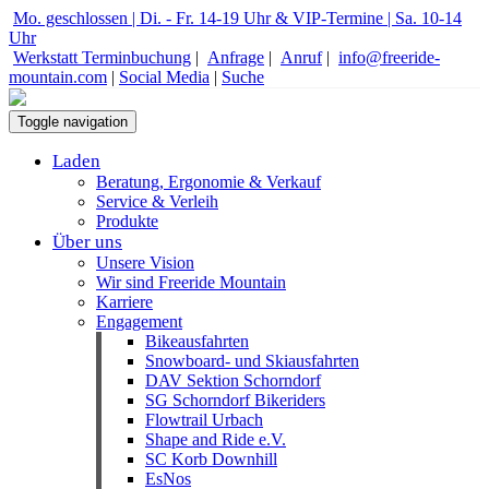
Mo. geschlossen | Di. - Fr. 14-19 Uhr & VIP-Termine | Sa. 10-14
Uhr
Werkstatt Terminbuchung
|
Anfrage
|
Anruf
|
info@freeride-
mountain.com
|
Social Media
|
Suche
Toggle navigation
Laden
Beratung, Ergonomie & Verkauf
Service & Verleih
Produkte
Über uns
Unsere Vision
Wir sind Freeride Mountain
Karriere
Engagement
Bikeausfahrten
Snowboard- und Skiausfahrten
DAV Sektion Schorndorf
SG Schorndorf Bikeriders
Flowtrail Urbach
Shape and Ride e.V.
SC Korb Downhill
EsNos