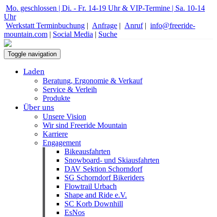
Mo. geschlossen | Di. - Fr. 14-19 Uhr & VIP-Termine | Sa. 10-14
Uhr
Werkstatt Terminbuchung
|
Anfrage
|
Anruf
|
info@freeride-
mountain.com
|
Social Media
|
Suche
Toggle navigation
Laden
Beratung, Ergonomie & Verkauf
Service & Verleih
Produkte
Über uns
Unsere Vision
Wir sind Freeride Mountain
Karriere
Engagement
Bikeausfahrten
Snowboard- und Skiausfahrten
DAV Sektion Schorndorf
SG Schorndorf Bikeriders
Flowtrail Urbach
Shape and Ride e.V.
SC Korb Downhill
EsNos